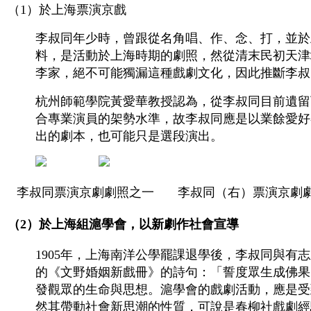
（1）於上海票演京戲
李叔同年少時，曾跟從名角唱、作、念、打，並於
料，是活動於上海時期的劇照，然從清末民初天津
李家，絕不可能獨漏這種戲劇文化，因此推斷李叔
杭州師範學院黃愛華教授認為，從李叔同目前遺留
合專業演員的架勢水準，故李叔同應是以業餘愛好
出的劇本，也可能只是選段演出。
李叔同票演京劇劇照之一
李叔同（右）票演京劇劇
（2）於上海組滬學會，以新劇作社會宣導
1905年，上海南洋公學罷課退學後，李叔同與
的《文野婚姻新戲冊》的詩句：「誓度眾生成佛果
發觀眾的生命與思想。滬學會的戲劇活動，應是受
然其帶動社會新思潮的性質，可說是春柳社戲劇經