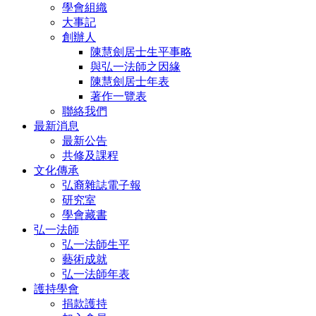
學會組織
大事記
創辦人
陳慧劍居士生平事略
與弘一法師之因緣
陳慧劍居士年表
著作一覽表
聯絡我們
最新消息
最新公告
共修及課程
文化傳承
弘裔雜誌電子報
研究室
學會藏書
弘一法師
弘一法師生平
藝術成就
弘一法師年表
護持學會
捐款護持