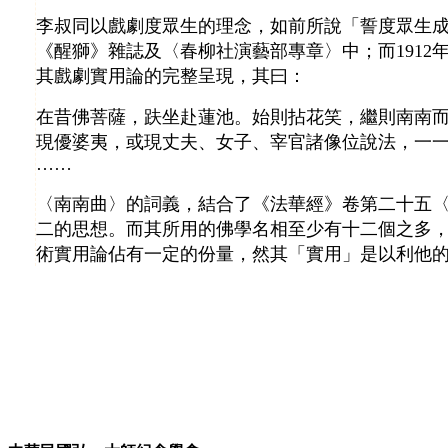
李叔同以戲劇度眾生的理念，如前所說「誓度眾生
《醒獅》雜誌及〈春柳社演藝部專章〉中；而191
其戲劇實用論的完整呈現，其曰：
在昔佛菩薩，趺坐赴蓮池。始則拈花笑，繼則南南
現優婆夷，或現丈夫、女子、宰官諸像位說法，一
……
〈南南曲〉的詞義，結合了《法華經》卷第二十五
二的思想。而其所用的佛學名相至少有十二個之多，
術實用論佔有一定的份量，然其「實用」是以利他