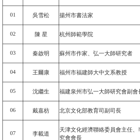
01
吳雪松
揚州市書法家
02
陳 星
杭州師範學院
03
秦啟明
蘇州市作家、弘一大師研究者
04
王爾康
福州市福建師大中文系教授
05
沈繼生
福建泉州市弘一大師研究會副會
06
戴嘉枋
北京文化部教育司副司長
天津文化經濟聯絡委員會主任、
07
李載道
究會會長