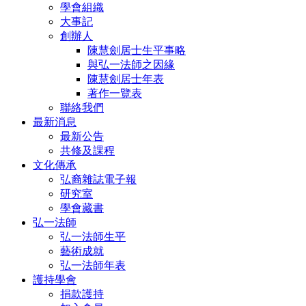
學會組織
大事記
創辦人
陳慧劍居士生平事略
與弘一法師之因緣
陳慧劍居士年表
著作一覽表
聯絡我們
最新消息
最新公告
共修及課程
文化傳承
弘裔雜誌電子報
研究室
學會藏書
弘一法師
弘一法師生平
藝術成就
弘一法師年表
護持學會
捐款護持