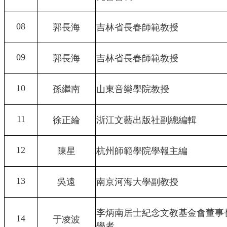
08
郭長海
吉林省長春師範教授
09
郭長海
吉林省長春師範教授
10
孫繼南
山東音樂學院教授
11
徐正綸
浙江文藝出版社副總編輯
12
陳星
杭州師範學院學報主編
13
吳遠
南京河海大學副教授
李炳南居士紀念文教基金會董事
14
于凌波
學者